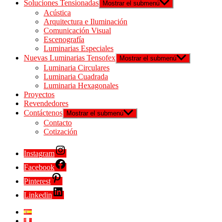
Soluciones Tensionadas
Mostrar el submenú
Acústica
Arquitectura e Iluminación
Comunicación Visual
Escenografía
Luminarias Especiales
Nuevas Luminarias Tensofex
Mostrar el submenú
Luminaria Circulares
Luminaria Cuadrada
Luminaria Hexagonales
Proyectos
Revendedores
Contáctenos
Mostrar el submenú
Contacto
Cotización
Instagram
Facebook
Pinterest
Linkedin